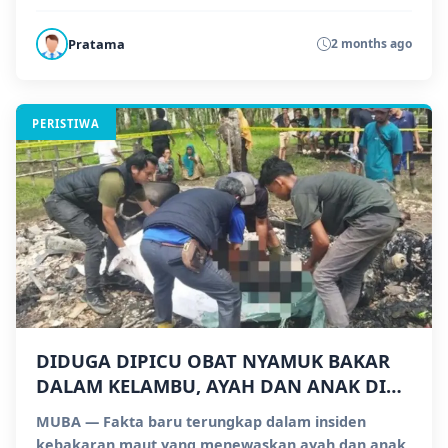
(9/5/2026)...
Pratama
2 months ago
PERISTIWA
DIDUGA DIPICU OBAT NYAMUK BAKAR
DALAM KELAMBU, AYAH DAN ANAK DI
MUBA TEWAS TERBAKAR
MUBA — Fakta baru terungkap dalam insiden
kebakaran maut yang menewaskan ayah dan anak,