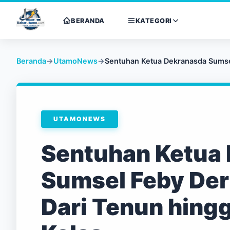
BERANDA
KATEGORI
Beranda
→
UtamoNews
→
Sentuhan Ketua Dekranasda Sumsel
UTAMONEWS
Sentuhan Ketua
Sumsel Feby Deru
Dari Tenun hing