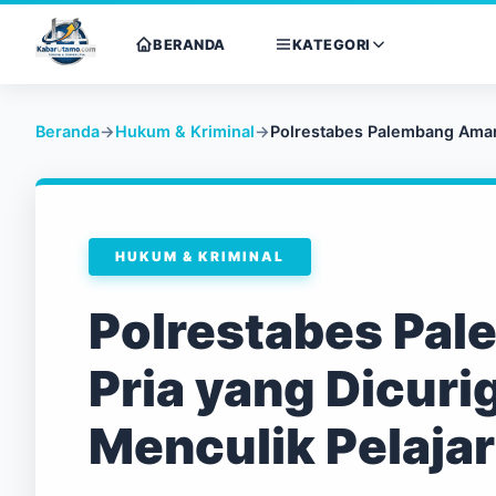
BERANDA
KATEGORI
Beranda
→
Hukum & Kriminal
→
Polrestabes Palembang Amank
HUKUM & KRIMINAL
Polrestabes Pa
Pria yang Dicuri
Menculik Pelaja